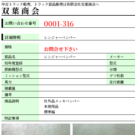
中古トラック販売、トラック部品販売は有限会社双葉商会へ
双 葉 商 会
0001-316
お問い合わせ番号
詳細情報
レンジャーバンパー
価格
お問合せ下さい
部品名
レンジャーバンパー
メーカー
初年度登録
型式
原動機型式
分類
ミッション型式
デフ枚数
馬力
走行距離
積載量
備考
商品説明
社外品メッキバンパー
未使用品
標準幅
特記事項