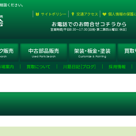
相談ください。
サイトポリシー
交通アクセス
個人情報の保護
お電話でのお問合せコチラから
営業時間/平日8:30〜17:30［日祝・第二第四土曜日：休日］
ク
販売
中古部品
販売
架装・板金・
塗装
買取
earch
Used Parts Search
Customize & Painting
示場案内
買取について
川筋日記［ブログ］
採用情報