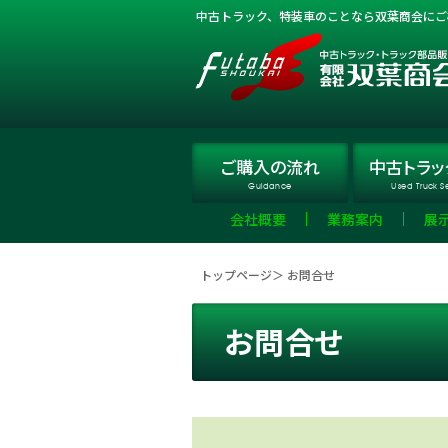
中古トラック、特装車のことなら双葉商会にご
ご購入
の流れ
中古トラッ
Guidance
Used Truck S
会社概要
業務案内
展
トップページ
＞ お問合せ
お問合せ