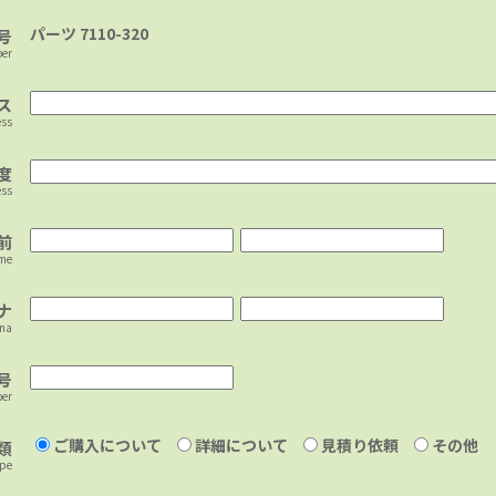
パーツ 7110-320
号
ber
ス
ess
度
ess
前
ame
ナ
ana
号
er
ご購入について
詳細について
見積り依頼
その他
類
ype