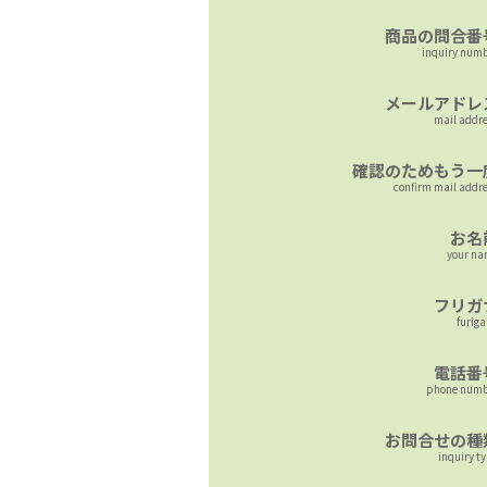
商品の問合番
inquiry num
メールアドレ
mail addr
確認のためもう一
confirm mail addr
お名
your n
フリガ
furig
電話番
phone numb
お問合せの種
inquiry t