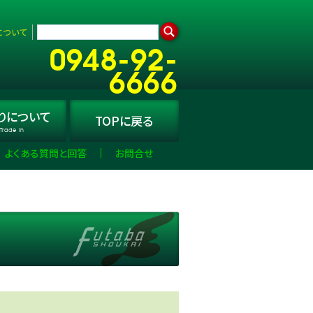
について
0948-92-
6666
り
について
TOPに
戻る
Trade in
よくある質問と回答
お問合せ