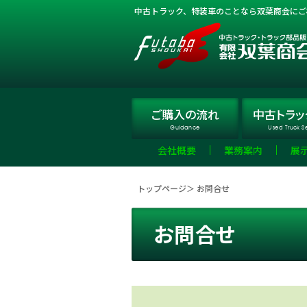
中古トラック、特装車のことなら双葉商会にご
ご購入
の流れ
中古トラッ
Guidance
Used Truck S
会社概要
業務案内
展
トップページ
＞ お問合せ
お問合せ