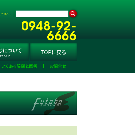
について
0948-92-
6666
り
について
TOPに
戻る
Trade in
よくある質問と回答
お問合せ