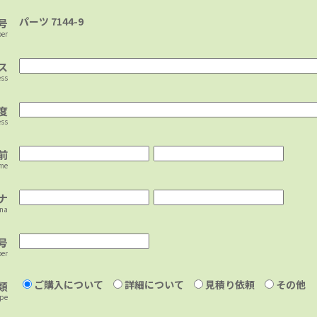
パーツ 7144-9
号
ber
ス
ess
度
ess
前
ame
ナ
ana
号
er
ご購入について
詳細について
見積り依頼
その他
類
ype