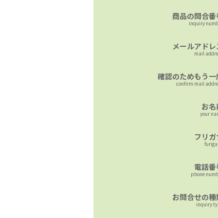
商品の問合番
inquiry num
メールアドレ
mail addr
確認のためもう一
confirm mail addr
お名
your n
フリガ
furig
電話番
phone numb
お問合せの種
inquiry t