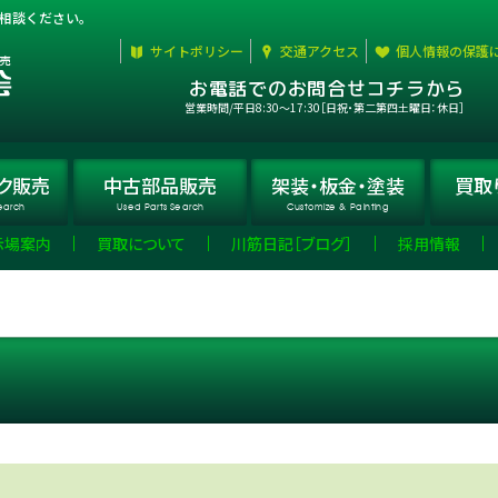
相談ください。
サイトポリシー
交通アクセス
個人情報の保護
お電話でのお問合せコチラから
営業時間/平日8:30〜17:30［日祝・第二第四土曜日：休日］
ク
販売
中古部品
販売
架装・板金・
塗装
買取
earch
Used Parts Search
Customize & Painting
示場案内
買取について
川筋日記［ブログ］
採用情報