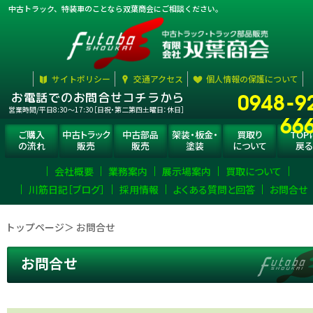
中古トラック、特装車のことなら双葉商会にご相談ください。
サイトポリシー
交通アクセス
個人情報の保護について
0948-9
お電話でのお問合せコチラから
営業時間/平日8:30〜17:30［日祝・第二第四土曜日：休日］
66
ご購入
中古トラック
中古部品
架装・板金・
買取り
TOP
の流れ
販売
販売
塗装
について
戻る
会社概要
業務案内
展示場案内
買取について
川筋日記［ブログ］
採用情報
よくある質問と回答
お問合せ
トップページ
＞ お問合せ
お問合せ