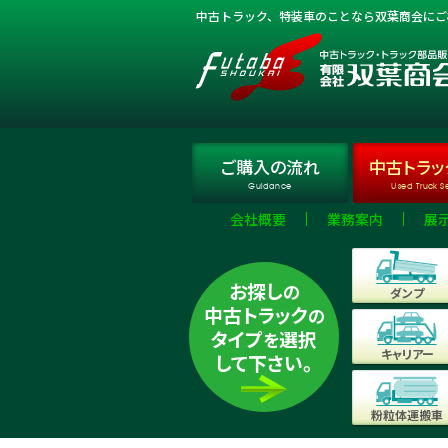
中古トラック、特装車のことなら双葉商会にご
ご購入
の流れ
中古トラッ
Guidance
Used Truck S
会社概要
業務案内
展
お探し
の
ダンプ
中古トラック
の
タイプ
選択
を
キャリアー
して下さい。
粉粒体運搬車