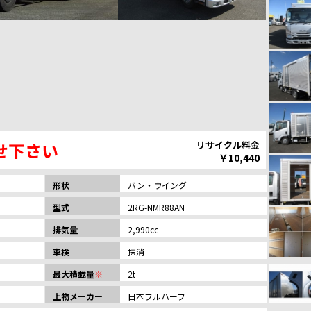
せ下さい
リサイクル料金
￥10,440
形状
バン・ウイング
型式
2RG-NMR88AN
排気量
2,990cc
車検
抹消
最大積載量
※
2t
上物メーカー
日本フルハーフ