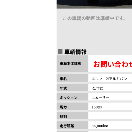
この車輌の動画は準備中です。
車輌情報
お問い合わ
車輌本体価格
車名
エルフ 2tアルミバン
年式
R1年式
ミッション
スムーサー
馬力
150ps
規制
走行距離
86,000km