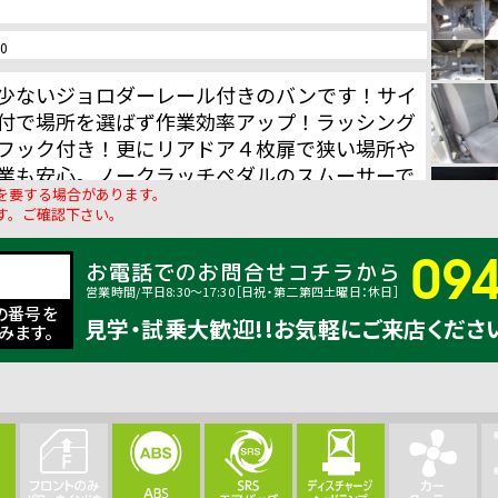
0
少ないジョロダーレール付きのバンです！サイ
付で場所を選ばず作業効率アップ！ラッシング
フック付き！更にリアドア４枚扉で狭い場所や
業も安心。ノークラッチペダルのスムーサーで
を要する場合があります。
す。ご確認下さい。
09
お電話でのお問合せコチラから
営業時間/平日8:30〜17:30［日祝・第二第四土曜日：休日］
の番号を
見学・試乗大歓迎!!お気軽にご来店くださ
みます。