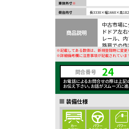
車体外寸
※
荷台内寸
長3330×幅1660×高182
中古市場に
ドドア左右
商品説明
レール、内
路肩での作
※記載してある数値は、新規登録時に変更
楽々運転。
※詳細備考欄に注意事項が記載されていま
24
問合番号
お電話によるお問合せの際は上記
お伝え下さい。お話がスムーズに進
装備仕様