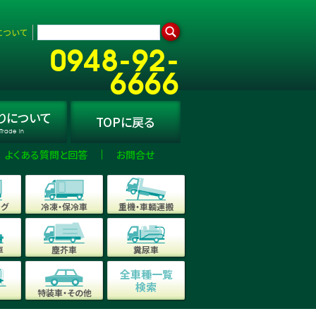
について
0948-92-
6666
り
について
TOPに
戻る
Trade in
よくある質問と回答
お問合せ
ング
冷凍・保冷車
重機・車輌運搬
車
塵芥車
糞尿車
全車種一覧
検索
特装車・その他