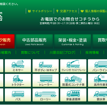
相談ください。
サイトポリシー
交通アクセス
個人情報の保護
お電話でのお問合せコチラから
営業時間/平日8:30〜17:30［日祝・第二第四土曜日：休日］
ク
販売
中古部品
販売
架装・板金・
塗装
買取
earch
Used Parts Search
Customize & Painting
示場案内
買取について
川筋日記［ブログ］
採用情報
ミキサー
平ボディ・Wキャブ
クレーン付・セルフクレーン
バン・ウイ
トラクター
トレーラー
脱着式コンテナ車
高所作業
バス
ローリー
家畜運搬車
散水車