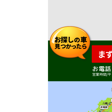
お探し
車
の
見つかったら
ま
お電話
営業時間/平日