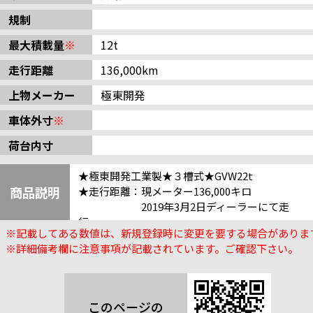
規制
最大積載量
※
12t
走行距離
136,000km
上物メーカー
極東開発
車体外寸
※
荷台内寸
★極東開発工業製★３槽式★GVW22t
商品説明
★走行距離：現メーター136,000キロ
2019年3月2日ディーラーにて走
行
※記載してある数値は、新規登録時に変更を要する場合がありま
51,094キロ時メーター交換履歴有
※詳細備考欄に注意事項が記載されています。ご確認下さい。
（証明書有り）
合計距離約187,000キロ
このページの