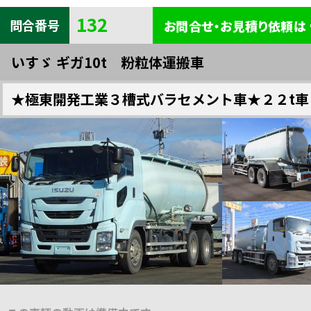
132
クレーン付・セルフクレーン
バン・ウイング
冷凍・保冷車
問合番号
お問合せ・お見積り依頼は
いすゞ ギガ10t 粉粒体運搬車
重機・車輌運搬
キャリアー
トラクター
★極東開発工業３槽式バラセメント車★２２t車
トレーラー
脱着式コンテナ車
高所作業車
塵芥車
糞尿車
粉粒体運搬車
バス
ローリー
家畜運搬車
全車種一覧
検索
散水車
特装車・その他