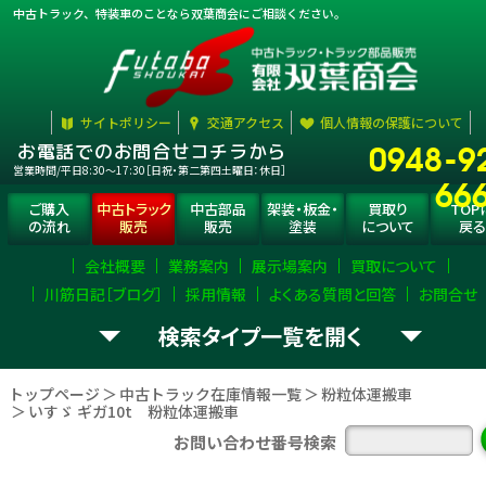
中古トラック、特装車のことなら双葉商会にご相談ください。
サイトポリシー
交通アクセス
個人情報の保護について
0948-9
お電話でのお問合せコチラから
営業時間/平日8:30〜17:30［日祝・第二第四土曜日：休日］
66
ご購入
中古トラック
中古部品
架装・板金・
買取り
TOP
の流れ
販売
販売
塗装
について
戻る
会社概要
業務案内
展示場案内
買取について
川筋日記［ブログ］
採用情報
よくある質問と回答
お問合せ
検索タイプ一覧
お探し
中古トラック
タイプ
選択
して下さい。
の
の
を
トップページ
中古トラック在庫情報一覧
粉粒体運搬車
いすゞ ギガ10t 粉粒体運搬車
ダンプ
ミキサー
平ボディ・Wキャブ
お問い合わせ番号検索