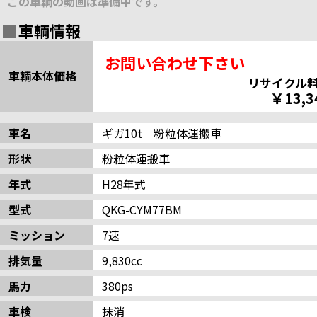
この車輌の動画は準備中です。
車輌情報
お問い合わせ下さい
車輌本体価格
リサイクル
￥13,3
車名
ギガ10t 粉粒体運搬車
形状
粉粒体運搬車
年式
H28年式
型式
QKG-CYM77BM
ミッション
7速
排気量
9,830cc
馬力
380ps
車検
抹消