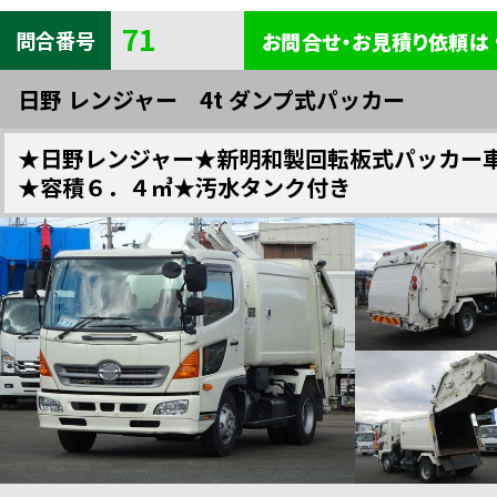
71
クレーン付・セルフクレーン
バン・ウイング
冷凍・保冷車
問合番号
お問合せ・お見積り依頼は
日野 レンジャー 4t ダンプ式パッカー
重機・車輌運搬
キャリアー
トラクター
★日野レンジャー★新明和製回転板式パッカー
★容積６．４㎥★汚水タンク付き
トレーラー
脱着式コンテナ車
高所作業車
塵芥車
糞尿車
粉粒体運搬車
バス
ローリー
家畜運搬車
全車種一覧
検索
散水車
特装車・その他