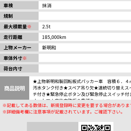
車検
抹消
規制
最大積載量
※
2.5t
走行距離
185,000km
上物メーカー
新明和
車体外寸
※
荷台内寸
★上物新明和製回転板式パッカー車 容積６．４
商品説明
汚水タンク付き★スペア吊り欠★連続切り替えス
チ付き★緊急停止ボタン及び緊急停止スイッチ付
オートマ★床後方鉄板２重張り
※記載してある数値は、新規登録時に変更を要する場合がありま
※詳細備考欄に注意事項が記載されています。ご確認下さい。