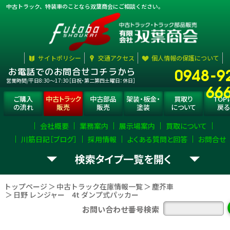
中古トラック、特装車のことなら双葉商会にご相談ください。
サイトポリシー
交通アクセス
個人情報の保護について
0948-9
お電話でのお問合せコチラから
営業時間/平日8:30〜17:30［日祝・第二第四土曜日：休日］
66
ご購入
中古トラック
中古部品
架装・板金・
買取り
TOP
の流れ
販売
販売
塗装
について
戻る
会社概要
業務案内
展示場案内
買取について
川筋日記［ブログ］
採用情報
よくある質問と回答
お問合せ
検索タイプ一覧
お探し
中古トラック
タイプ
選択
して下さい。
の
の
を
トップページ
中古トラック在庫情報一覧
塵芥車
日野 レンジャー 4t ダンプ式パッカー
ダンプ
ミキサー
平ボディ・Wキャブ
お問い合わせ番号検索