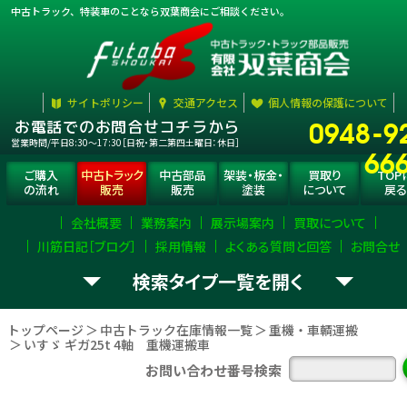
中古トラック、特装車のことなら双葉商会にご相談ください。
サイトポリシー
交通アクセス
個人情報の保護について
0948-9
お電話でのお問合せコチラから
営業時間/平日8:30〜17:30［日祝・第二第四土曜日：休日］
66
ご購入
中古トラック
中古部品
架装・板金・
買取り
TOP
の流れ
販売
販売
塗装
について
戻る
会社概要
業務案内
展示場案内
買取について
川筋日記［ブログ］
採用情報
よくある質問と回答
お問合せ
検索タイプ一覧
お探し
中古トラック
タイプ
選択
して下さい。
の
の
を
トップページ
中古トラック在庫情報一覧
重機・車輌運搬
いすゞ ギガ25t 4軸 重機運搬車
ダンプ
ミキサー
平ボディ・Wキャブ
お問い合わせ番号検索