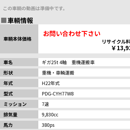
この車輌の動画は準備中です。
車輌情報
お問い合わせ下さい
車輌本体価格
リサイクル
￥13,9
車名
ギガ25t 4軸 重機運搬車
形状
重機・車輌運搬
年式
H22年式
型式
PDG-CYH77W8
ミッション
7速
排気量
9,830cc
馬力
380ps