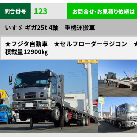
123
クレーン付・セルフクレーン
バン・ウイング
冷凍・保冷車
問合番号
お問合せ・お見積り依頼は
いすゞ ギガ25t 4軸 重機運搬車
重機・車輌運搬
キャリアー
トラクター
★フジタ自動車 ★セルフローダーラジコン 
積載量12900㎏
トレーラー
脱着式コンテナ車
高所作業車
塵芥車
糞尿車
粉粒体運搬車
バス
ローリー
家畜運搬車
全車種一覧
検索
散水車
特装車・その他