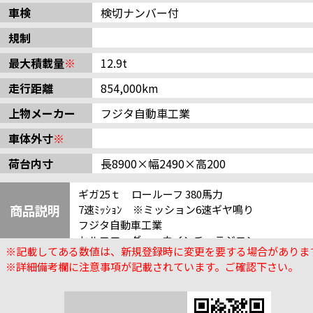
車検
検切ナンバー付
規制
最大積載量
※
12.9t
走行距離
854,000km
上物メーカー
フジタ自動車工業
車体外寸
※
荷台内寸
長8900×幅2490×高200
ギガ25ｔ ロールーフ 380馬力
商品説明
7速ﾐｯｼｮﾝ ※ミッション6速ギヤ鳴り
フジタ自動車工業
セルフローダー ウインチ ラジコン
※記載してある数値は、新規登録時に変更を要する場合がありま
床板鉄張り 床フック スタンションボックス
※詳細備考欄に注意事項が記載されています。ご確認下さい。
荷台寸法：長8900×幅2490×高200