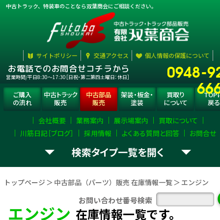
中古トラック、特装車のことなら双葉商会にご相談ください。
サイトポリシー
交通アクセス
個人情報の保護について
0948-9
お電話でのお問合せコチラから
営業時間/平日8:30〜17:30［日祝・第二第四土曜日：休日］
66
ご購入
中古トラック
中古部品
架装・板金・
買取り
TOP
の流れ
販売
販売
塗装
について
戻る
会社概要
業務案内
展示場案内
買取について
川筋日記［ブログ］
採用情報
よくある質問と回答
お問合せ
検索タイプ一覧
お探し
トラック部品
（パーツ）
選択
して下さい。
の
を
トップページ
中古部品（パーツ）販売 在庫情報一覧
エンジン
エンジン
ミッション
デフ
お問い合わせ番号検索
エンジン
在庫情報一覧です。