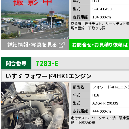
年式
H23
型式
SKG-FEA50
走行距離
104,000km
腐食有 走行テスト、リークテス
現車登録 下取り必要
詳細情報・写真を見る
お問合せ・お見積り依頼は
7283-E
問合番号
いすゞ フォワード4HK1エンジン
部品名
フォワード4HK1エン
年式
H18
型式
ADG-FRR90J3S
走行距離
444,000km
走行テスト、リークテスト済 現車
録 下取り必要