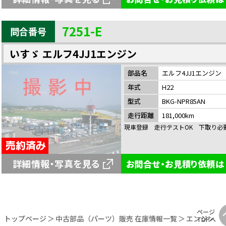
7251-E
問合番号
いすゞ エルフ4JJ1エンジン
部品名
エルフ4JJ1エンジン
年式
H22
型式
BKG-NPR85AN
売
走行距離
181,000km
現車登録 走行テストOK 下取り必
詳細情報・写真を見る
お問合せ・お見積り依頼は
ページ
約済み
トップページ
中古部品（パーツ）販売 在庫情報一覧
エンジン
TOPへ