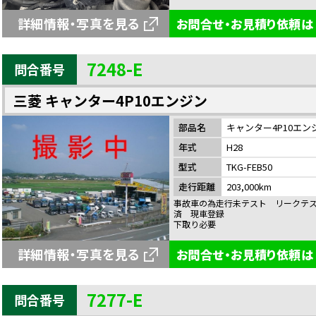
詳細情報・写真を見る
お問合せ・お見積り依頼は
7248-E
問合番号
三菱 キャンター4P10エンジン
部品名
キャンター4P10エン
年式
H28
型式
TKG-FEB50
走行距離
203,000km
事故車の為走行未テスト リークテ
済 現車登録
下取り必要
詳細情報・写真を見る
お問合せ・お見積り依頼は
7277-E
問合番号