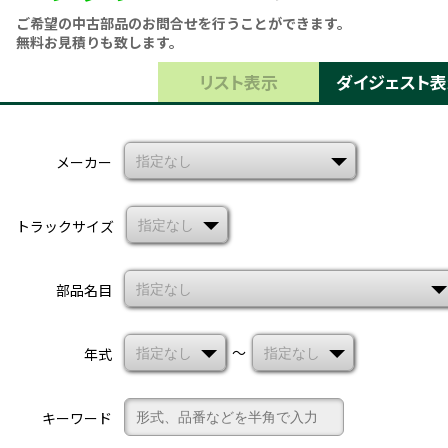
キャビン
電装
内装
ご希望の中古部品のお問合せを行うことができます。
無料お見積りも致します。
タイヤ・
外装
ボデー
リスト表示
ダイジェスト表
足まわり
エンジン
全部品一覧検索
関連
メーカー
トラックサイズ
部品名目
〜
年式
キーワード