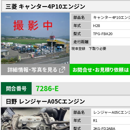
三菱 キャンター4P10エンジン
部品名
キャンター4P10エン
年式
H28
型式
TPG-FBA20
走行距離
現車登録 下取り必要
詳細情報・写真を見る
お問合せ・お見積り依頼は
7286-E
問合番号
日野 レンジャーA05Cエンジン
部品名
レンジャーA05Cエン
年式
R1
型式
2KG-FD2ABA