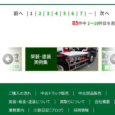
前へ
| 1 |
2
|
3
|
4
|
5
|
6
|
7
| … |
次へ
85
件中
1〜10
件目を表
ご購入の流れ
中古トラック販売
中古部品販売
架装・板金・塗装について
買取りについて
会社概要
業務案内
川筋日記［ブログ］
採用情報