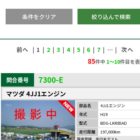
条件をクリア
絞り込んで検索
前へ
| 1 |
2
|
3
|
4
|
5
|
6
|
7
| … |
次へ
85
件中
1〜10
件目を表
7300-E
問合番号
マツダ 4JJ1エンジン
部品名
4JJ1エンジン
NEW
年式
H19
型式
BDG-LKR85AD
走行距離
197,000km
現車登録 走行未テスト