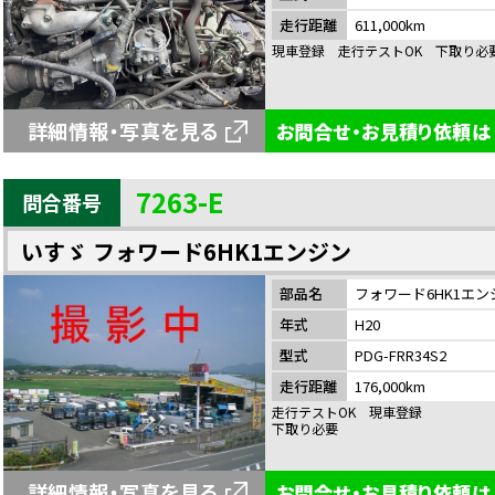
走行距離
611,000km
現車登録 走行テストOK 下取り必
詳細情報・写真を見る
お問合せ・お見積り依頼は
7263-E
問合番号
いすゞ フォワード6HK1エンジン
部品名
フォワード6HK1エン
年式
H20
型式
PDG-FRR34S2
走行距離
176,000km
走行テストOK 現車登録
下取り必要
詳細情報・写真を見る
お問合せ・お見積り依頼は