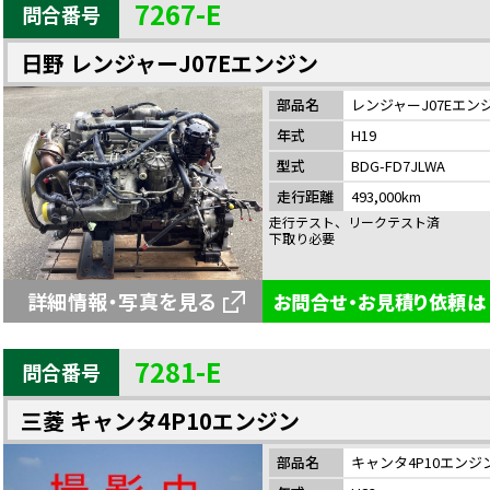
7267-E
問合番号
日野 レンジャーJ07Eエンジン
部品名
レンジャーJ07Eエン
年式
H19
型式
BDG-FD7JLWA
走行距離
493,000km
走行テスト、リークテスト済
下取り必要
詳細情報・写真を見る
お問合せ・お見積り依頼は
7281-E
問合番号
三菱 キャンタ4P10エンジン
部品名
キャンタ4P10エンジ