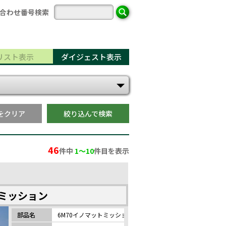
合わせ番号検索
リスト表示
ダイジェスト表示
をクリア
絞り込んで検索
46
件中
1〜10
件目を表示
トミッション
部品名
6M70イノマットミッション