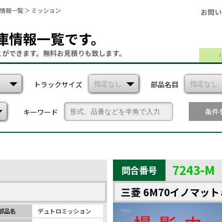
庫情報一覧
ミッション
お問い
庫情報一覧です。
とができます。
無料お見積りも致します。
トラックサイズ
部品名目
条件
キーワード
7243-M
問合番号
三菱 6M70イノマッ
部品名
デュトロミッション