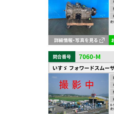
走
詳細情報・写真を見る
7060-M
問合番号
いすゞ フォワードスムー
8-
走