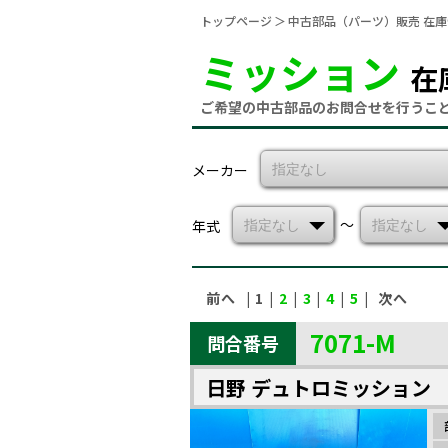
トップページ
中古部品（パーツ）販売 在
ミッション
在
ご希望の中古部品のお問合せを行うこ
メーカー
〜
年式
前へ
| 1 |
2
|
3
|
4
|
5
|
次へ
7071-M
問合番号
日野 デュトロミッション