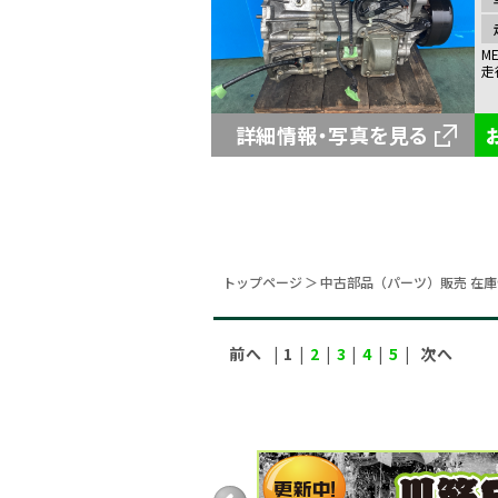
ME
走
詳細情報・写真を見る
トップページ
中古部品（パーツ）販売 在
前へ
| 1 |
2
|
3
|
4
|
5
|
次へ