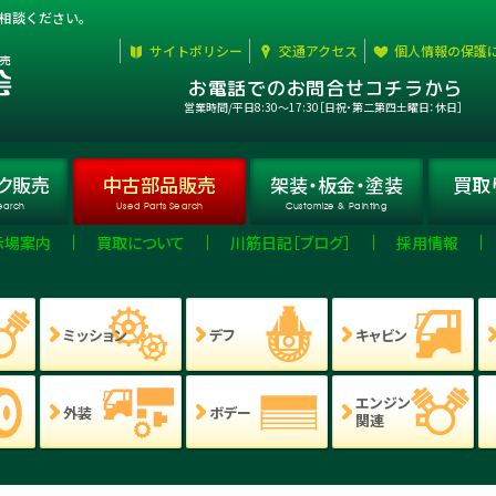
相談ください。
サイトポリシー
交通アクセス
個人情報の保護
お電話でのお問合せコチラから
営業時間/平日8:30〜17:30［日祝・第二第四土曜日：休日］
ク
販売
中古部品
販売
架装・板金・
塗装
買取
earch
Used Parts Search
Customize & Painting
示場案内
買取について
川筋日記［ブログ］
採用情報
ミッション
デフ
キャビン
エンジン
外装
ボデー
関連