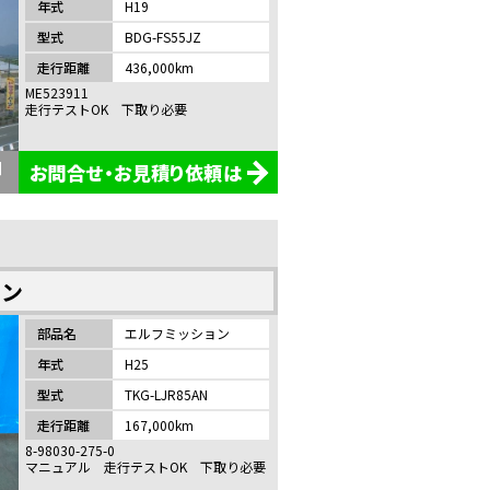
年式
H19
型式
BDG-FS55JZ
走行距離
436,000km
ME523911
走行テストOK 下取り必要
お問合せ・お見積り依頼は
ョン
部品名
エルフミッション
年式
H25
型式
TKG-LJR85AN
走行距離
167,000km
8-98030-275-0
マニュアル 走行テストOK 下取り必要