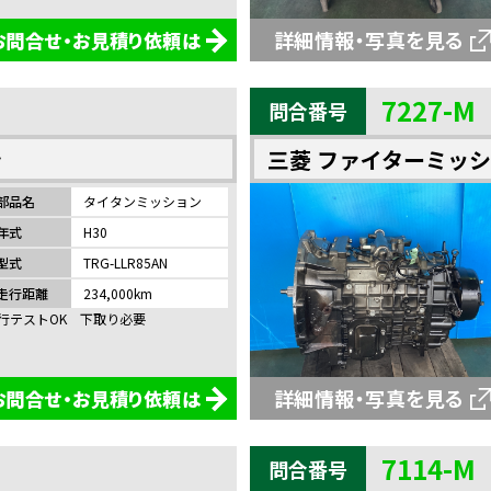
詳細情報・写真を見る
お問合せ・お見積り依頼は
7227-M
問合番号
ン
三菱 ファイターミッ
部品名
タイタンミッション
年式
H30
型式
TRG-LLR85AN
走行距離
234,000km
行テストOK 下取り必要
詳細情報・写真を見る
お問合せ・お見積り依頼は
7114-M
問合番号