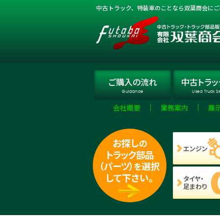
中古トラック、特装車のことなら双葉商会にご
ご購入
の流れ
中古トラッ
Guidance
Used Truck S
会社概要
業務案内
展
お探し
の
エンジン
トラック部品
（パーツ）
選択
を
して下さい。
タイヤ・
足まわり