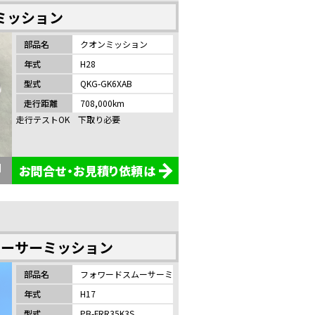
ミッション
部品名
クオンミッション
年式
H28
型式
QKG-GK6XAB
売
走行距離
708,000km
走行テストOK 下取り必要
お問合せ・お見積り依頼は
ムーサーミッション
部品名
フォワードスムーサーミッション
年式
H17
型式
PB-FRR35K3S