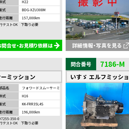
年式
H22
型式
BDG-XZU308M
走行距離
157,000km
行テストOK 下取り必要
詳細情報・写真を見る
お問合せ・お見積り依頼は
7186-M
問合番号
サーミッション
いすゞ エルフミッシ
部品名
フォワードスムーサーミッション
年式
H16
型式
KK-FRR35L4S
走行距離
196,000km
97255-350-0
行テストOK 下取り必要