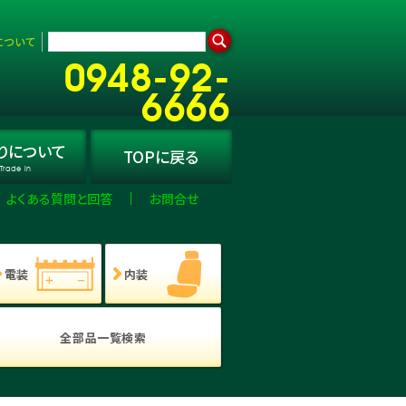
について
0948-92-
6666
り
について
TOPに
戻る
Trade in
よくある質問と回答
お問合せ
電装
内装
全部品一覧検索