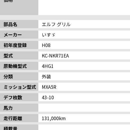
部品名
エルフ グリル
メーカー
いすゞ
初年度登録
H08
型式
KC-NKR71EA
原動機型式
4HG1
分類
外装
ミッション型式
MXA5R
デフ枚数
43-10
馬力
走行距離
131,000km
積載量