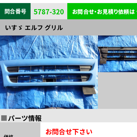
キャビン
電装
内装
5787-320
問合番号
お問合せ・お見積り依頼は
タイヤ・
外装
ボデー
いすゞ エルフ グリル
足まわり
エンジン
全部品一覧検索
関連
パーツ情報
お問合せ下さい
価格