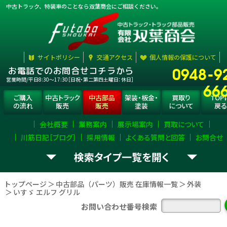
中古トラック、特装車のことなら双葉商会にご相談ください。
サイトポリシー
交通アクセス
個人情報の保護について
0948-9
お電話でのお問合せコチラから
営業時間/平日8:30〜17:30［日祝・第二第四土曜日：休日］
66
ご購入
中古トラック
中古部品
架装・板金・
買取り
TOP
の流れ
販売
販売
塗装
について
戻る
会社概要
業務案内
展示場案内
買取について
川筋日記［ブログ］
採用情報
よくある質問と回答
お問合せ
検索タイプ一覧
お探し
トラック部品
（パーツ）
選択
して下さい。
の
を
トップページ
中古部品（パーツ）販売 在庫情報一覧
外装
いすゞ エルフ グリル
エンジン
ミッション
デフ
お問い合わせ番号検索