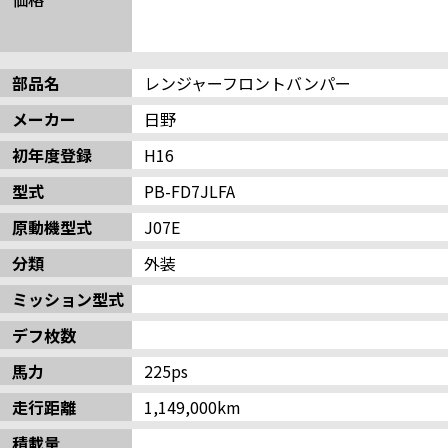
部品名
レンジャーフロントバンパー
メーカー
日野
初年度登録
H16
型式
PB-FD7JLFA
原動機型式
J07E
分類
外装
ミッション型式
デフ枚数
馬力
225ps
走行距離
1,149,000km
積載量