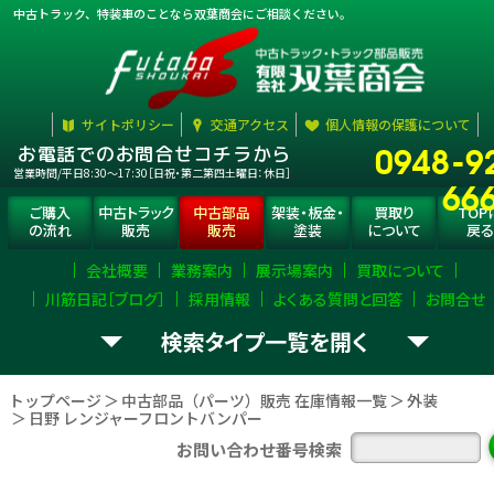
中古トラック、特装車のことなら双葉商会にご相談ください。
サイトポリシー
交通アクセス
個人情報の保護について
0948-9
お電話でのお問合せコチラから
営業時間/平日8:30〜17:30［日祝・第二第四土曜日：休日］
66
ご購入
中古トラック
中古部品
架装・板金・
買取り
TOP
の流れ
販売
販売
塗装
について
戻る
会社概要
業務案内
展示場案内
買取について
川筋日記［ブログ］
採用情報
よくある質問と回答
お問合せ
検索タイプ一覧
お探し
トラック部品
（パーツ）
選択
して下さい。
の
を
トップページ
中古部品（パーツ）販売 在庫情報一覧
外装
日野 レンジャーフロントバンパー
エンジン
ミッション
デフ
お問い合わせ番号検索