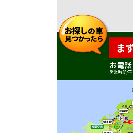
お探し
車
の
見つかったら
ま
お電話
営業時間/平日