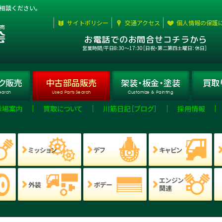
相談ください。
サイトポリシー
交通アクセス
個人情報の保護
お電話でのお問合せコチラから
営業時間/平日8:30〜17:30［日祝・第二第四土曜日：休日］
ク
販売
中古部品
販売
架装・板金・
塗装
買取
earch
Used Parts Search
Customize & Painting
示場案内
買取について
川筋日記［ブログ］
採用情報
ミッション
デフ
キャビン
エンジン
外装
ボデー
関連