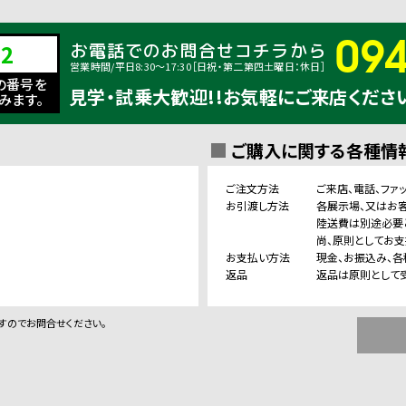
09
02
お電話でのお問合せコチラから
営業時間/平日8:30〜17:30［日祝・第二第四土曜日：休日］
の番号を
見学・試乗大歓迎!!お気軽にご来店くださ
みます。
ご購入に関する各種情
ご注文方法
ご来店、電話、ファ
お引渡し方法
各展示場、又はお
陸送費は別途必要
尚、原則としてお
お支払い方法
現金、お振込み、各
返品
返品は原則として
すのでお問合せください。