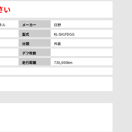
さい
ネル
メーカー
日野
型式
KL-SH1FDGG
分類
外装
デフ枚数
走行距離
730,000km