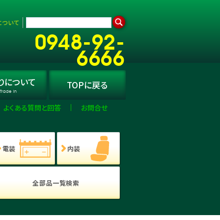
について
0948-92-
6666
り
について
TOPに
戻る
Trade in
よくある質問と回答
お問合せ
電装
内装
全部品一覧検索