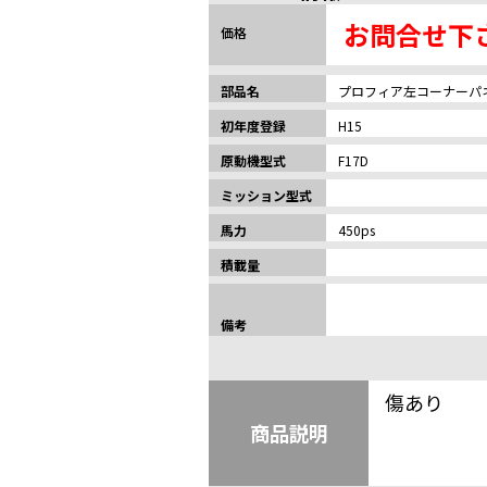
お問合せ下
価格
部品名
プロフィア左コーナーパ
初年度登録
H15
原動機型式
F17D
ミッション型式
馬力
450ps
積載量
備考
傷あり
商品説明