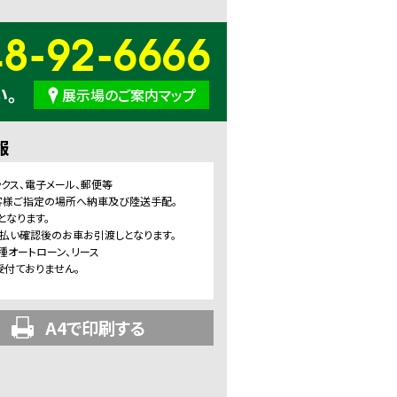
48-92-6666
い。
展示場のご案内マップ
報
ックス、電子メール、郵便等
客様ご指定の場所へ納車及び陸送手配。
となります。
支払い確認後のお車お引渡しとなります。
種オートローン、リース
受付ておりません。
A4で印刷する