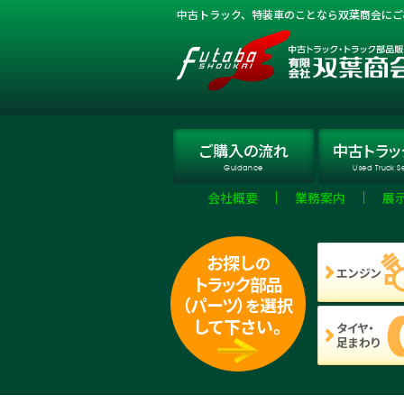
中古トラック、特装車のことなら双葉商会にご
ご購入
の流れ
中古トラッ
Guidance
Used Truck S
会社概要
業務案内
展
お探し
の
エンジン
トラック部品
（パーツ）
選択
を
して下さい。
タイヤ・
足まわり