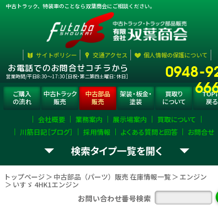
中古トラック、特装車のことなら双葉商会にご相談ください。
サイトポリシー
交通アクセス
個人情報の保護について
0948-9
お電話でのお問合せコチラから
営業時間/平日8:30〜17:30［日祝・第二第四土曜日：休日］
66
ご購入
中古トラック
中古部品
架装・板金・
買取り
TOP
の流れ
販売
販売
塗装
について
戻る
会社概要
業務案内
展示場案内
買取について
川筋日記［ブログ］
採用情報
よくある質問と回答
お問合せ
検索タイプ一覧
お探し
トラック部品
（パーツ）
選択
して下さい。
の
を
トップページ
中古部品（パーツ）販売 在庫情報一覧
エンジン
いすゞ 4HK1エンジン
エンジン
ミッション
デフ
お問い合わせ番号検索