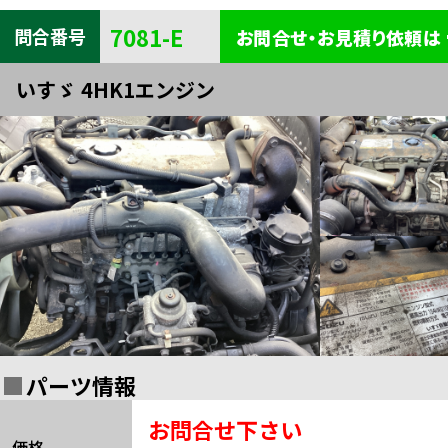
キャビン
電装
内装
7081-E
問合番号
お問合せ・お見積り依頼は
タイヤ・
外装
ボデー
いすゞ 4HK1エンジン
足まわり
エンジン
全部品一覧検索
関連
パーツ情報
お問合せ下さい
価格