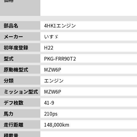
部品名
4HK1エンジン
メーカー
いすゞ
初年度登録
H22
型式
PKG-FRR90T2
原動機型式
MZW6P
分類
エンジン
ミッション型式
MZW6P
デフ枚数
41-9
馬力
210ps
走行距離
148,000km
積載量