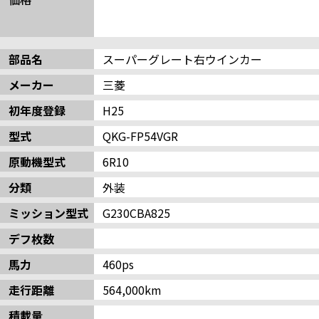
部品名
スーパーグレート右ウインカー
メーカー
三菱
初年度登録
H25
型式
QKG-FP54VGR
原動機型式
6R10
分類
外装
ミッション型式
G230CBA825
デフ枚数
馬力
460ps
走行距離
564,000km
積載量