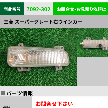
キャビン
電装
内装
7092-302
問合番号
お問合せ・お見積り依頼は
タイヤ・
外装
ボデー
三菱 スーパーグレート右ウインカー
足まわり
エンジン
全部品一覧検索
関連
パーツ情報
お問合せ下さい
価格