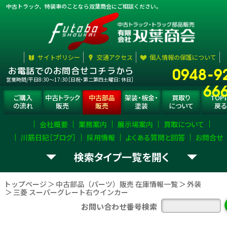
中古トラック、特装車のことなら双葉商会にご相談ください。
サイトポリシー
交通アクセス
個人情報の保護について
0948-9
お電話でのお問合せコチラから
営業時間/平日8:30〜17:30［日祝・第二第四土曜日：休日］
66
ご購入
中古トラック
中古部品
架装・板金・
買取り
TOP
の流れ
販売
販売
塗装
について
戻る
会社概要
業務案内
展示場案内
買取について
川筋日記［ブログ］
採用情報
よくある質問と回答
お問合せ
検索タイプ一覧
お探し
トラック部品
（パーツ）
選択
して下さい。
の
を
トップページ
中古部品（パーツ）販売 在庫情報一覧
外装
三菱 スーパーグレート右ウインカー
エンジン
ミッション
デフ
お問い合わせ番号検索