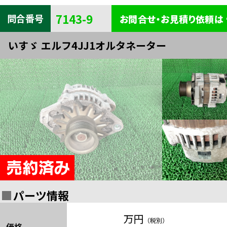
キャビン
電装
内装
7143-9
問合番号
お問合せ・お見積り依頼は
タイヤ・
外装
ボデー
いすゞ エルフ4JJ1オルタネーター
足まわり
エンジン
全部品一覧検索
関連
売
パーツ情報
万円
（税別）
価格