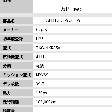
万円
（税込）
部品名
エルフ4JJ1オルタネーター
メーカー
いすゞ
初年度登録
H25
約済み
型式
TKG-NKR85A
原動機型式
4JJ1
分類
電装
ミッション型式
MYY6S
デフ枚数
39-7
馬力
150ps
走行距離
183,000km
積載量