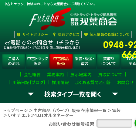
中古トラック、特装車のことなら双葉商会にご相談ください。
サイトポリシー
交通アクセス
個人情報の保護について
0948-9
お電話でのお問合せコチラから
営業時間/平日8:30〜17:30［日祝・第二第四土曜日：休日］
66
ご購入
中古トラック
中古部品
架装・板金・
買取り
TOP
の流れ
販売
販売
塗装
について
戻る
会社概要
業務案内
展示場案内
買取について
川筋日記［ブログ］
採用情報
よくある質問と回答
お問合せ
検索タイプ一覧
お探し
トラック部品
（パーツ）
選択
して下さい。
の
を
トップページ
中古部品（パーツ）販売 在庫情報一覧
電装
いすゞ エルフ4JJ1オルタネーター
エンジン
ミッション
デフ
お問い合わせ番号検索