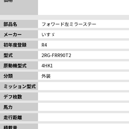
部品名
フォワード左ミラーステー
メーカー
いすゞ
初年度登録
R4
型式
2RG-FRR90T2
原動機型式
4HK1
分類
外装
ミッション型式
デフ枚数
馬力
走行距離
積載量