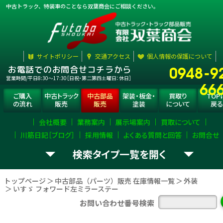
中古トラック、特装車のことなら双葉商会にご相談ください。
サイトポリシー
交通アクセス
個人情報の保護について
0948-9
お電話でのお問合せコチラから
営業時間/平日8:30〜17:30［日祝・第二第四土曜日：休日］
66
ご購入
中古トラック
中古部品
架装・板金・
買取り
TOP
の流れ
販売
販売
塗装
について
戻る
会社概要
業務案内
展示場案内
買取について
川筋日記［ブログ］
採用情報
よくある質問と回答
お問合せ
検索タイプ一覧
お探し
トラック部品
（パーツ）
選択
して下さい。
の
を
トップページ
中古部品（パーツ）販売 在庫情報一覧
外装
いすゞ フォワード左ミラーステー
エンジン
ミッション
デフ
お問い合わせ番号検索