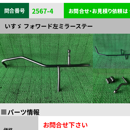
キャビン
電装
内装
2567-4
問合番号
お問合せ・お見積り依頼は
タイヤ・
外装
ボデー
いすゞ フォワード左ミラーステー
足まわり
エンジン
全部品一覧検索
関連
パーツ情報
お問合せ下さい
価格