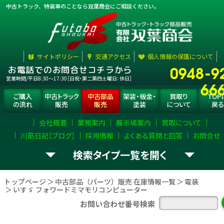
中古トラック、特装車のことなら双葉商会にご相談ください。
サイトポリシー
交通アクセス
個人情報の保護について
0948-9
お電話でのお問合せコチラから
営業時間/平日8:30〜17:30［日祝・第二第四土曜日：休日］
66
ご購入
中古トラック
中古部品
架装・板金・
買取り
TOP
の流れ
販売
販売
塗装
について
戻る
会社概要
業務案内
展示場案内
買取について
川筋日記［ブログ］
採用情報
よくある質問と回答
お問合せ
検索タイプ一覧
お探し
トラック部品
（パーツ）
選択
して下さい。
の
を
トップページ
中古部品（パーツ）販売 在庫情報一覧
電装
いすゞ フォワードミマモリコンピューター
エンジン
ミッション
デフ
お問い合わせ番号検索