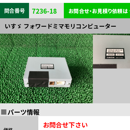
キャビン
電装
内装
7236-18
問合番号
お問合せ・お見積り依頼は
タイヤ・
外装
ボデー
いすゞ フォワードミマモリコンピューター
足まわり
エンジン
全部品一覧検索
関連
パーツ情報
お問合せ下さい
価格