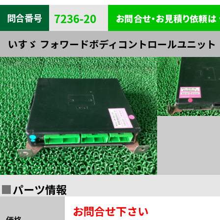
キャビン
電装
内装
7236-20
問合番号
お問合せ・お見積り依頼は
タイヤ・
外装
ボデー
いすゞ フォワードボディコントロールユニット
足まわり
エンジン
全部品一覧検索
関連
パーツ情報
お問合せ下さい
価格