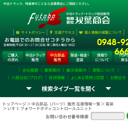
中古トラック、特装車のことなら双葉商会にご相談ください。
サイトポリシー
交通アクセス
個人情報の保護について
0948-9
お電話でのお問合せコチラから
営業時間/平日8:30〜17:30［日祝・第二第四土曜日：休日］
66
ご購入
中古トラック
中古部品
架装・板金・
買取り
TOP
の流れ
販売
販売
塗装
について
戻る
会社概要
業務案内
展示場案内
買取について
川筋日記［ブログ］
採用情報
よくある質問と回答
お問合せ
検索タイプ一覧
お探し
トラック部品
（パーツ）
選択
して下さい。
の
を
トップページ
中古部品（パーツ）販売 在庫情報一覧
電装
いすゞ フォワードボディコントロールユニット
エンジン
ミッション
デフ
お問い合わせ番号検索