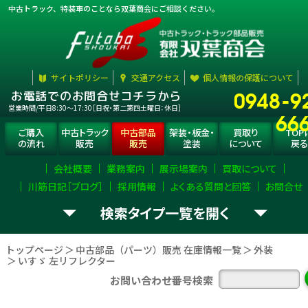
中古トラック、特装車のことなら双葉商会にご相談ください。
サイトポリシー
交通アクセス
個人情報の保護について
0948-9
お電話でのお問合せコチラから
営業時間/平日8:30〜17:30［日祝・第二第四土曜日：休日］
66
ご購入
中古トラック
中古部品
架装・板金・
買取り
TOP
の流れ
販売
販売
塗装
について
戻る
会社概要
業務案内
展示場案内
買取について
川筋日記［ブログ］
採用情報
よくある質問と回答
お問合せ
検索タイプ一覧
お探し
トラック部品
（パーツ）
選択
して下さい。
の
を
トップページ
中古部品（パーツ）販売 在庫情報一覧
外装
いすゞ 左リフレクター
エンジン
ミッション
デフ
お問い合わせ番号検索