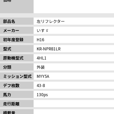
部品名
左リフレクター
メーカー
いすゞ
初年度登録
H16
型式
KR-NPR81LR
原動機型式
4HL1
分類
外装
ミッション型式
MYY5A
デフ枚数
43-8
馬力
130ps
走行距離
積載量