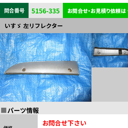
キャビン
電装
内装
5156-335
問合番号
お問合せ・お見積り依頼は
タイヤ・
外装
ボデー
いすゞ 左リフレクター
足まわり
エンジン
全部品一覧検索
関連
パーツ情報
お問合せ下さい
価格