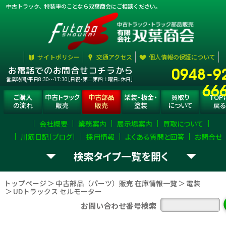
中古トラック、特装車のことなら双葉商会にご相談ください。
サイトポリシー
交通アクセス
個人情報の保護について
0948-9
お電話でのお問合せコチラから
営業時間/平日8:30〜17:30［日祝・第二第四土曜日：休日］
66
ご購入
中古トラック
中古部品
架装・板金・
買取り
TOP
の流れ
販売
販売
塗装
について
戻る
会社概要
業務案内
展示場案内
買取について
川筋日記［ブログ］
採用情報
よくある質問と回答
お問合せ
検索タイプ一覧
お探し
トラック部品
（パーツ）
選択
して下さい。
の
を
トップページ
中古部品（パーツ）販売 在庫情報一覧
電装
UDトラックス セルモーター
エンジン
ミッション
デフ
お問い合わせ番号検索