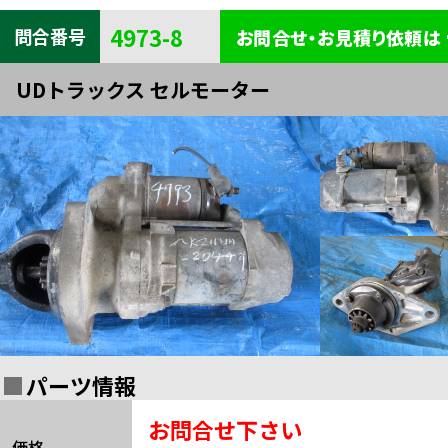
キャビン
電装
内装
4973-8
問合番号
お問合せ・お見積り依頼は
タイヤ・
外装
ボデー
UDトラックス セルモーター
足まわり
エンジン
全部品一覧検索
関連
パーツ情報
お問合せ下さい
価格