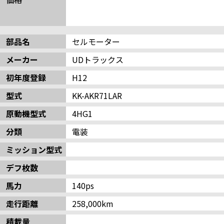
部品名
セルモーター
メーカー
UDトラックス
初年度登録
H12
型式
KK-AKR71LAR
原動機型式
4HG1
分類
電装
ミッション型式
デフ枚数
馬力
140ps
走行距離
258,000km
積載量