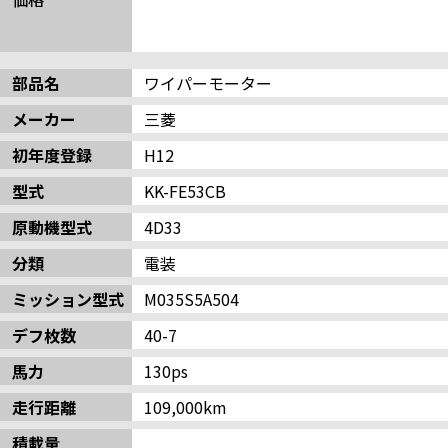
部品名
ワイパーモーター
メーカー
三菱
初年度登録
H12
型式
KK-FE53CB
原動機型式
4D33
分類
電装
ミッション型式
M035S5A504
デフ枚数
40-7
馬力
130ps
走行距離
109,000km
積載量