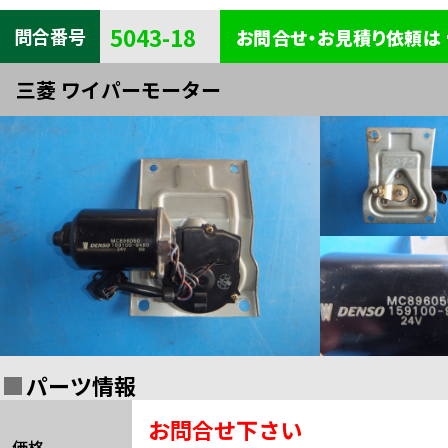
キャビン
電装
内装
5043-18
問合番号
お問合せ・お見積り依頼は
タイヤ・
外装
ボデー
三菱 ワイパーモーター
足まわり
エンジン
全部品一覧検索
関連
パーツ情報
お問合せ下さい
価格