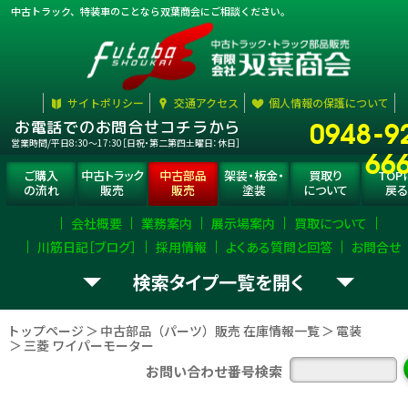
中古トラック、特装車のことなら双葉商会にご相談ください。
サイトポリシー
交通アクセス
個人情報の保護について
0948-9
お電話でのお問合せコチラから
営業時間/平日8:30〜17:30［日祝・第二第四土曜日：休日］
66
ご購入
中古トラック
中古部品
架装・板金・
買取り
TOP
の流れ
販売
販売
塗装
について
戻る
会社概要
業務案内
展示場案内
買取について
川筋日記［ブログ］
採用情報
よくある質問と回答
お問合せ
検索タイプ一覧
お探し
トラック部品
（パーツ）
選択
して下さい。
の
を
トップページ
中古部品（パーツ）販売 在庫情報一覧
電装
三菱 ワイパーモーター
エンジン
ミッション
デフ
お問い合わせ番号検索