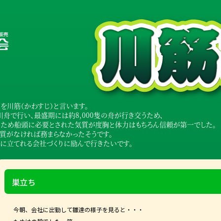
川筋（かわすじ）と言います。
舟で行い、最盛期には約8,000隻の舟が行き交うため、
のため船頭に必要とされた気質が度胸と体力はもちろん信頼が第一でした。
気質がなければ務まらなかったそうです。
に立てれる会社づくりに励んで行きたいです。
巣立ち
今朝、会社に出勤して雛達の様子を見ると・・・