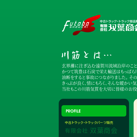
玄界灘に注ぎ込む遠賀川流域沿岸のことを
かつて筑豊は石炭で栄え輸送はもっぱら川
油断をすると事故につながりました。 そ
きっぷが良く、情にもろく、そんな暖かい
当社もこの川筋気質を大切に皆様のお役
PROFILE
中古トラック・トラックパーツ販売
双葉商会
有限会社