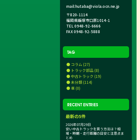
mail:hutaba@viola.ocn.ne.jp
〒820-1114
福岡県飯塚市口原1014-1
TEL 0948-92-6666
FAX 0948-92-5888
TAG
● コラム (27)
● トラック部品 (8)
● 中古トラック (19)
● 未分類 (114)
● 車 (0)
RECENT ENTRIES
最新の5件
2026年07月29日
安い中古トラックを買う方法は？相
場・時期・走行距離の目安と注意点ま
とめ