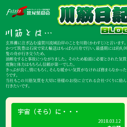
玄界灘に注ぎ込む遠賀川流域沿岸のことを川筋（かわすじ）と言います。
かつて筑豊は石炭で栄え輸送はもっぱら川舟で行い、最盛期には約8,00
隻の舟が行き交うため、
油断をすると事故につながりました。 そのため船頭に必要とされた気質
度胸と体力はもちろん信頼が第一でした。
きっぷが良く、情にもろく、そんな暖かい気質がなければ務まらなかった
うです。
当社もこの川筋気質を大切に皆様のお役に立てれる会社づくりに励ん
行きたいです。
宇宙（そら）に・・・
2018.03.12